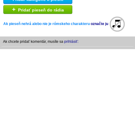
+
Pridať pieseň do rádia
Ak pieseň nehrá alebo nie je rómskeho charakteru
označte ju
Ak chcete pridať komentár, musíte sa
prihlásiť: