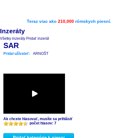
Teraz viac ako
210,000
rómskych piesní.
Inzeráty
Všetky inzeráty
Pridať inzerát
SAR
Pridal užívateľ:
ARNOŠT
Ak chcete hlasovať, musíte sa prihlásiť
počet hlasov: 7
Pridať kategórie k piesni