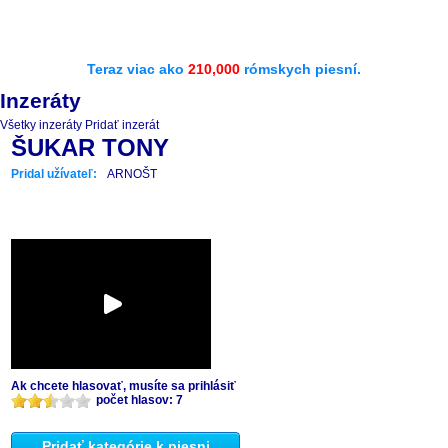
Teraz viac ako
210,000
rómskych piesní.
Inzeráty
Všetky inzeráty
Pridať inzerát
ŠUKAR TONY
Pridal užívateľ:
ARNOŠT
Ak chcete hlasovať, musíte sa prihlásiť
počet hlasov: 7
Pridať kategórie k piesni