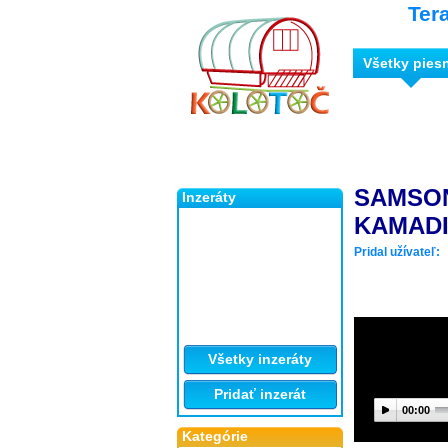
Ter
Všetky pies
SAMSO
Inzeráty
KAMAD
Pridal užívateľ:
Všetky inzeráty
Pridať inzerát
00:00
Kategórie