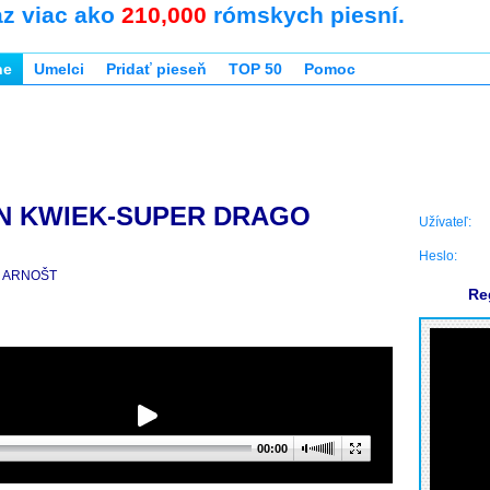
az viac ako
210,000
rómskych piesní.
ne
Umelci
Pridať pieseň
TOP 50
Pomoc
N KWIEK-SUPER DRAGO
Užívateľ:
I
Heslo:
ARNOŠT
Re
00:00