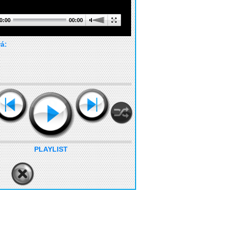
0:00
00:00
rá:
PLAYLIST