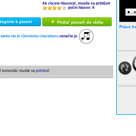
Ak chcete hlasovať, musíte sa prihlásiť
počet hlasov: 9
0
+
tegórie k piesni
Pridať pieseň do rádia
Práve h
 alebo nie je rómskeho charakteru
označte ju
ť komentár, musíte sa
prihlásiť: