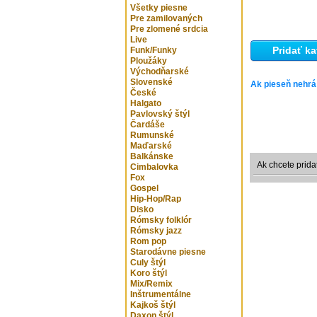
Všetky piesne
Pre zamilovaných
Pre zlomené srdcia
Live
Pridať ka
Funk/Funky
Ploužáky
Východňarské
Slovenské
Ak pieseň nehrá
České
Halgato
Pavlovský štýl
Čardáše
Rumunské
Maďarské
Balkánske
Ak chcete prida
Cimbalovka
Fox
Gospel
Hip-Hop/Rap
Disko
Rómsky folklór
Rómsky jazz
Rom pop
Starodávne piesne
Culy štýl
Koro štýl
Mix/Remix
Inštrumentálne
Kajkoš štýl
Daxon štýl