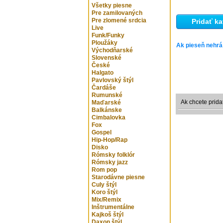
Všetky piesne
Pre zamilovaných
Pre zlomené srdcia
Pridať ka
Live
Funk/Funky
Ploužáky
Ak pieseň nehrá
Východňarské
Slovenské
České
Halgato
Pavlovský štýl
Čardáše
Rumunské
Ak chcete prida
Maďarské
Balkánske
Cimbalovka
Fox
Gospel
Hip-Hop/Rap
Disko
Rómsky folklór
Rómsky jazz
Rom pop
Starodávne piesne
Culy štýl
Koro štýl
Mix/Remix
Inštrumentálne
Kajkoš štýl
Daxon štýl