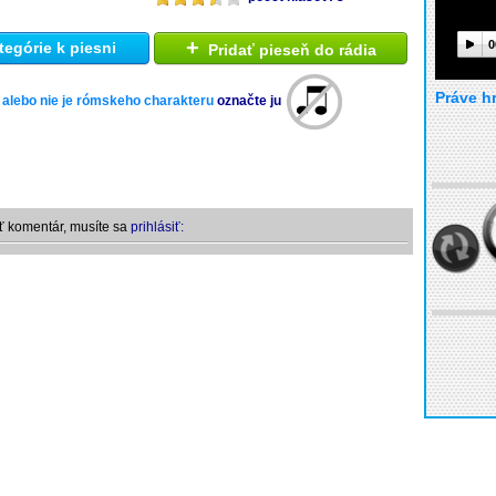
+
0
tegórie k piesni
Pridať pieseň do rádia
Práve h
 alebo nie je rómskeho charakteru
označte ju
ť komentár, musíte sa
prihlásiť: