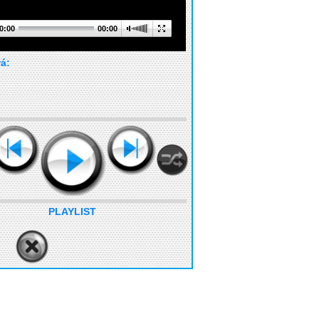
0:00
00:00
rá:
PLAYLIST