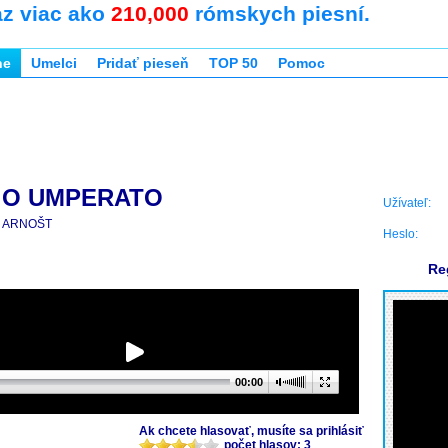
az viac ako
210,000
rómskych piesní.
ne
Umelci
Pridať pieseň
TOP 50
Pomoc
 O UMPERATO
Užívateľ:
ARNOŠT
Heslo:
Re
00:00
Ak chcete hlasovať, musíte sa prihlásiť
počet hlasov: 3