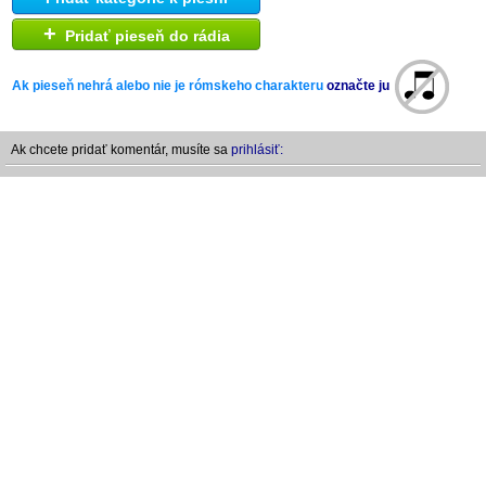
+
Pridať pieseň do rádia
Ak pieseň nehrá alebo nie je rómskeho charakteru
označte ju
Ak chcete pridať komentár, musíte sa
prihlásiť: