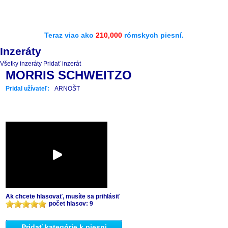
Teraz viac ako
210,000
rómskych piesní.
Inzeráty
Všetky inzeráty
Pridať inzerát
MORRIS SCHWEITZO
Pridal užívateľ:
ARNOŠT
Ak chcete hlasovať, musíte sa prihlásiť
počet hlasov: 9
Pridať kategórie k piesni