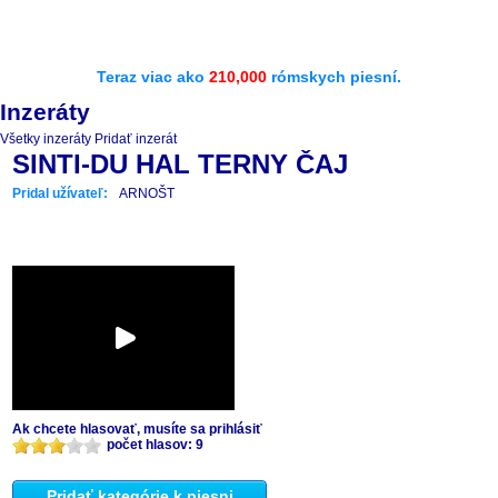
Teraz viac ako
210,000
rómskych piesní.
Inzeráty
Všetky inzeráty
Pridať inzerát
SINTI-DU HAL TERNY ČAJ
Pridal užívateľ:
ARNOŠT
Ak chcete hlasovať, musíte sa prihlásiť
počet hlasov: 9
Pridať kategórie k piesni