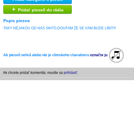
+
Pridať pieseň do rádia
Popis piesne
TAKY NĚJAKOU OD NÁS SINTŮ,DOUFÁM ŽE SE VÁM BUDE LÍBIT!!!
Ak pieseň nehrá alebo nie je rómskeho charakteru
označte ju
Ak chcete pridať komentár, musíte sa
prihlásiť: