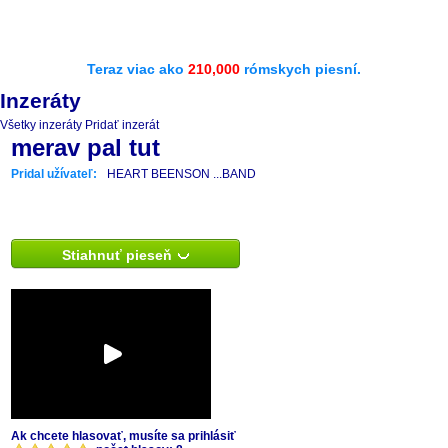
Teraz viac ako
210,000
rómskych piesní.
Inzeráty
Všetky inzeráty
Pridať inzerát
merav pal tut
Pridal užívateľ:
HEART BEENSON ...BAND
Stiahnuť pieseň
Ak chcete hlasovať, musíte sa prihlásiť