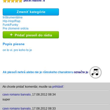
počet hlasov: 8
Zmeniť kategórie
Inštrumentálne
Hip-Hop/Rap
Funk/Funky
Pre zlomené srdcia
+
Pridať pieseň do rádia
Popis piesne
on to vi. pro koho to je
Ak pieseň nehrá alebo nie je rómskeho charakteru
označte ju
Ak chcete pridať komentár, musíte sa
prihlásiť:
cavo romano barvalo
,
17.08.2012 08:34
super
cavo romano barvalo
,
17.08.2012 08:33