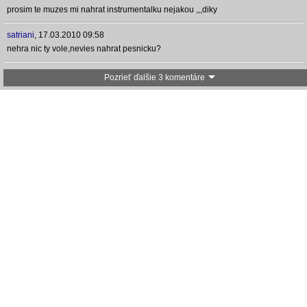
prosim te muzes mi nahrat instrumentalku nejakou ,,,diky
satriani
,
17.03.2010 09:58
nehra nic ty vole,nevies nahrat pesnicku?
Pozrieť ďalšie 3 komentáre