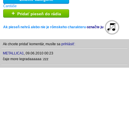
Čardáše
+
Pridať pieseň do rádia
Ak pieseň nehrá alebo nie je rómskeho charakteru
označte ju
Ak chcete pridať komentár, musíte sa
prihlásiť:
METALLICA1
,
09.06.2010 00:23
čaje more legradaaaaaa :zzz