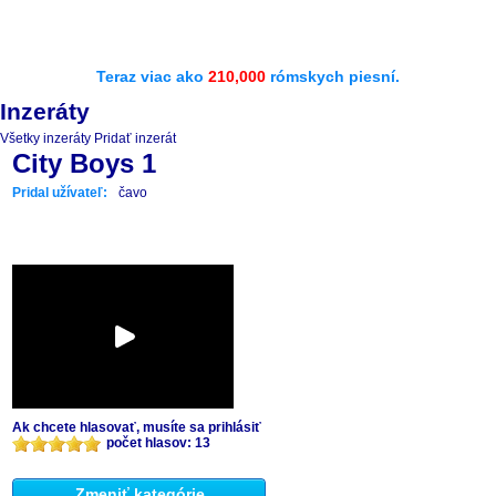
Teraz viac ako
210,000
rómskych piesní.
Inzeráty
Všetky inzeráty
Pridať inzerát
City Boys 1
Pridal užívateľ:
čavo
Ak chcete hlasovať, musíte sa prihlásiť
počet hlasov: 13
Zmeniť kategórie