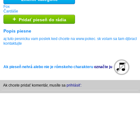
Fox
Čardáše
+
Pridať pieseň do rádia
Popis piesne
aj tuto pesnicku vam poslek ked chcete na www.pokec. sk volam sa tam djbrach
kontaktujte
Ak pieseň nehrá alebo nie je rómskeho charakteru
označte ju
Ak chcete pridať komentár, musíte sa
prihlásiť: