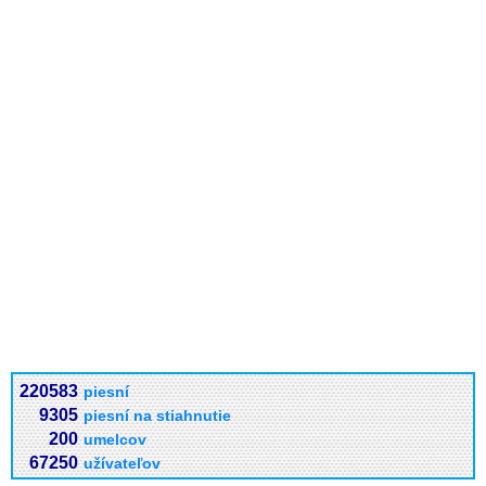
220583
piesní
9305
piesní na stiahnutie
200
umelcov
67250
užívateľov