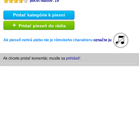
počet hlasov: 19
Pridať kategórie k piesni
+
Pridať pieseň do rádia
Ak pieseň nehrá alebo nie je rómskeho charakteru
označte ju
Ak chcete pridať komentár, musíte sa
prihlásiť: