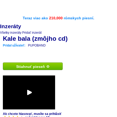
Teraz viac ako
210,000
rómskych piesní.
Inzeráty
Všetky inzeráty
Pridať inzerát
Kale bala (zmôjho cd)
Pridal užívateľ:
PUPOBAND
Stiahnuť pieseň
Ak chcete hlasovať, musíte sa prihlásiť