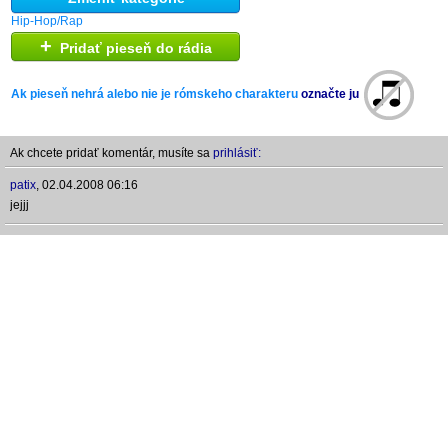
Hip-Hop/Rap
+
Pridať pieseň do rádia
Ak pieseň nehrá alebo nie je rómskeho charakteru
označte ju
Ak chcete pridať komentár, musíte sa
prihlásiť:
patix
,
02.04.2008 06:16
jejjj