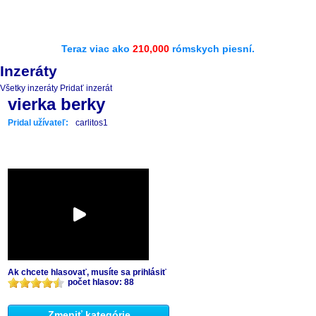
Teraz viac ako
210,000
rómskych piesní.
Inzeráty
Všetky inzeráty
Pridať inzerát
vierka berky
Pridal užívateľ:
carlitos1
Ak chcete hlasovať, musíte sa prihlásiť
počet hlasov: 88
Zmeniť kategórie