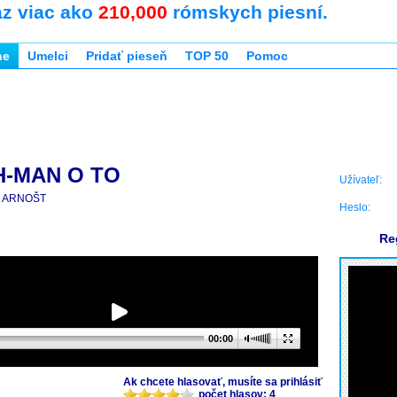
az viac ako
210,000
rómskych piesní.
ne
Umelci
Pridať pieseň
TOP 50
Pomoc
-MAN O TO
Užívateľ:
ARNOŠT
Heslo:
Re
00:00
Ak chcete hlasovať, musíte sa prihlásiť
počet hlasov: 4