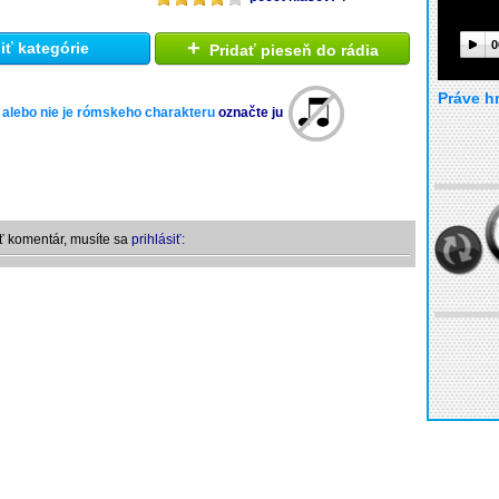
+
0
ť kategórie
Pridať pieseň do rádia
Práve h
 alebo nie je rómskeho charakteru
označte ju
ť komentár, musíte sa
prihlásiť: