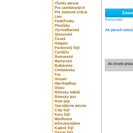
Všetky piesne
Pre zamilovaných
Pre zlomené srdcia
Zmeni
Live
Rumunské
Funk/Funky
Ploužáky
Východňarské
Ak pieseň nehrá
Slovenské
České
Halgato
Pavlovský štýl
Čardáše
Rumunské
Maďarské
Ak chcete prida
Balkánske
Cimbalovka
Fox
Gospel
Hip-Hop/Rap
Disko
Rómsky folklór
Rómsky jazz
Rom pop
Starodávne piesne
Culy štýl
Koro štýl
Mix/Remix
Inštrumentálne
Kajkoš štýl
Daxon štýl