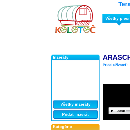
Ter
Všetky pies
ARASCH
Inzeráty
Pridal užívateľ:
Všetky inzeráty
00:00
Pridať inzerát
Kategórie