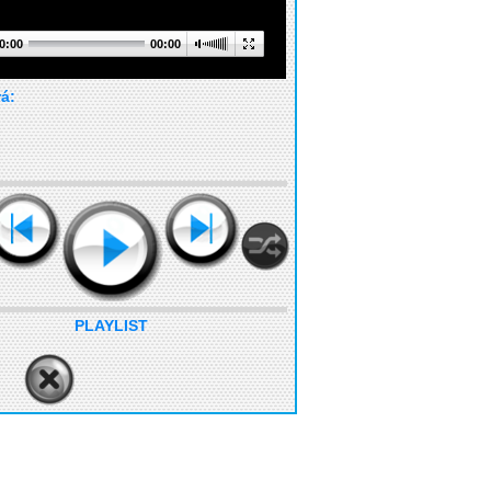
0:00
00:00
rá:
PLAYLIST