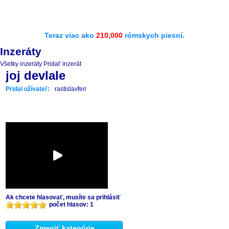
Teraz viac ako
210,000
rómskych piesní.
Inzeráty
Všetky inzeráty
Pridať inzerát
joj devlale
Pridal užívateľ:
rastislavferi
Ak chcete hlasovať, musíte sa prihlásiť
počet hlasov: 1
Zmeniť kategórie