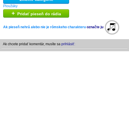
Ploužáky
+
Pridať pieseň do rádia
Ak pieseň nehrá alebo nie je rómskeho charakteru
označte ju
Ak chcete pridať komentár, musíte sa
prihlásiť: