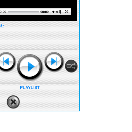
0:00
00:00
rá:
PLAYLIST