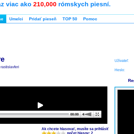
az viac ako
210,000
rómskych piesní.
ne
Umelci
Pridať pieseň
TOP 50
Pomoc
re
Užívateľ:
rastislavferi
Heslo:
Re
00:00
Ak chcete hlasovať, musíte sa prihlásiť
počet hlasov: 2