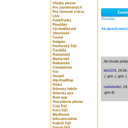
Všetky piesne
Pre zamilovaných
Pre zlomené srdcia
Zmeni
Live
Ploužáky
Funk/Funky
Ploužáky
Východňarské
Ak pieseň nehrá
Slovenské
České
Halgato
Pavlovský štýl
Čardáše
Rumunské
Maďarské
Ak chcete prida
Balkánske
Cimbalovka
tibi0209
,
29.06
Fox
Gospel
:( :grin :( :grin :( :
Hip-Hop/Rap
Disko
rastislavferi
,
29
Rómsky folklór
:grin 8)
Rómsky jazz
Rom pop
Starodávne piesne
Culy štýl
Koro štýl
Mix/Remix
Inštrumentálne
Kajkoš štýl
Daxon štýl