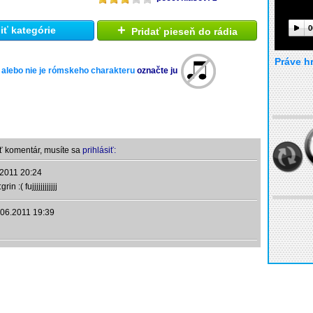
+
0
ť kategórie
Pridať pieseň do rádia
Práve h
 alebo nie je rómskeho charakteru
označte ju
ť komentár, musíte sa
prihlásiť:
.2011 20:24
grin :( fujjjjjjjjjjjj
.06.2011 19:39