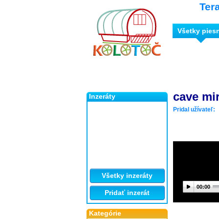
Ter
Všetky pies
cave mi
Inzeráty
Pridal užívateľ:
Všetky inzeráty
00:00
Pridať inzerát
Kategórie