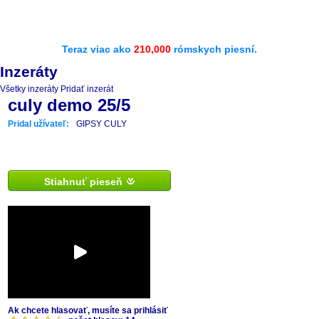
Teraz viac ako
210,000
rómskych piesní.
Inzeráty
Všetky inzeráty
Pridať inzerát
culy demo 25/5
Pridal užívateľ:
GIPSY CULY
Stiahnuť pieseň
Ak chcete hlasovať, musíte sa prihlásiť