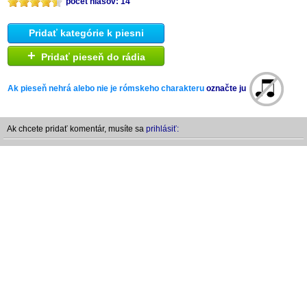
počet hlasov: 14
Pridať kategórie k piesni
+
Pridať pieseň do rádia
Ak pieseň nehrá alebo nie je rómskeho charakteru
označte ju
Ak chcete pridať komentár, musíte sa
prihlásiť: