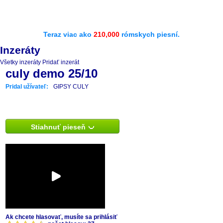
Teraz viac ako
210,000
rómskych piesní.
Inzeráty
Všetky inzeráty
Pridať inzerát
culy demo 25/10
Pridal užívateľ:
GIPSY CULY
Stiahnuť pieseň
Ak chcete hlasovať, musíte sa prihlásiť