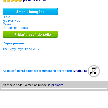
počet hlasov: 34
Zmeniť kategórie
Disko
Hip-Hop/Rap
České
Pre zlomené srdcia
+
Pridať pieseň do rádia
Popis piesne
The Gipsy Royal Band 2012
Ak pieseň nehrá alebo nie je rómskeho charakteru
označte ju
Ak chcete pridať komentár, musíte sa
prihlásiť: