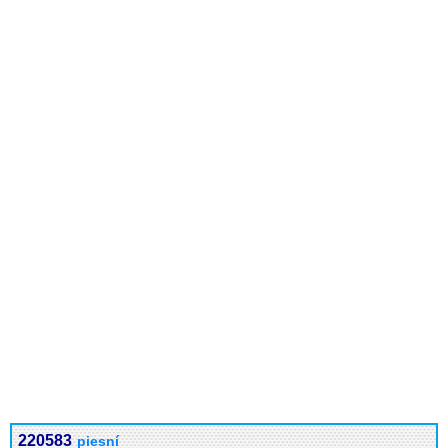
220583
piesní