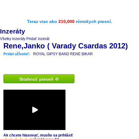
Teraz viac ako
210,000
rómskych piesní.
Inzeráty
Všetky inzeráty
Pridať inzerát
Rene,Janko ( Varady Csardas 2012)
Pridal užívateľ:
ROYAL GIPSY BAND RENE BIKAR
Stiahnuť pieseň
Ak chcete hlasovať, musíte sa prihlásiť