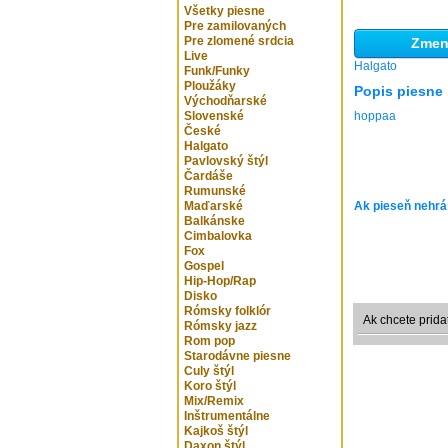
Všetky piesne
Pre zamilovaných
Pre zlomené srdcia
Zmeni
Live
Halgato
Funk/Funky
Ploužáky
Popis piesne
Východňarské
Slovenské
hoppaa
České
Halgato
Pavlovský štýl
Čardáše
Rumunské
Maďarské
Ak pieseň nehrá
Balkánske
Cimbalovka
Fox
Gospel
Hip-Hop/Rap
Disko
Rómsky folklór
Ak chcete prida
Rómsky jazz
Rom pop
Starodávne piesne
Culy štýl
Koro štýl
Mix/Remix
Inštrumentálne
Kajkoš štýl
Daxon štýl