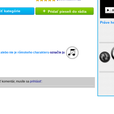
+
0
ť kategórie
Pridať pieseň do rádia
Práve h
 alebo nie je rómskeho charakteru
označte ju
ť komentár, musíte sa
prihlásiť: