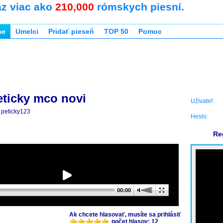
az viac ako
210,000
rómskych piesní.
ne
Umelci
Pridať pieseň
TOP 50
Pomoc
eticky mco novi
Užívateľ:
peticky123
Heslo:
Re
00:00
Ak chcete hlasovať, musíte sa prihlásiť
počet hlasov: 12