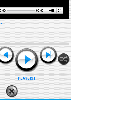
0:00
00:00
rá:
PLAYLIST