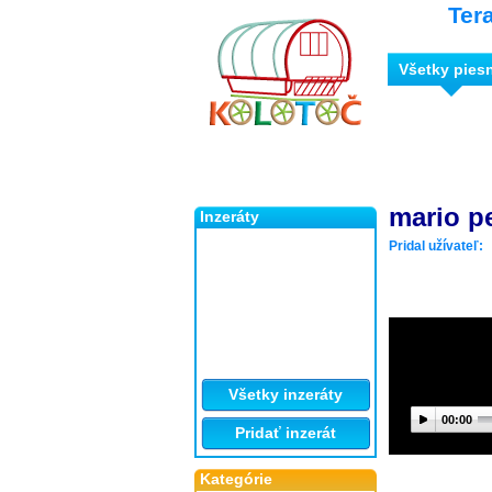
Ter
Všetky pies
mario p
Inzeráty
Pridal užívateľ:
Všetky inzeráty
00:00
Pridať inzerát
Kategórie