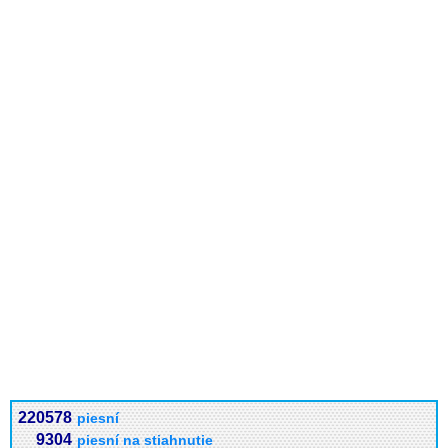
220578
piesní
9304
piesní na stiahnutie