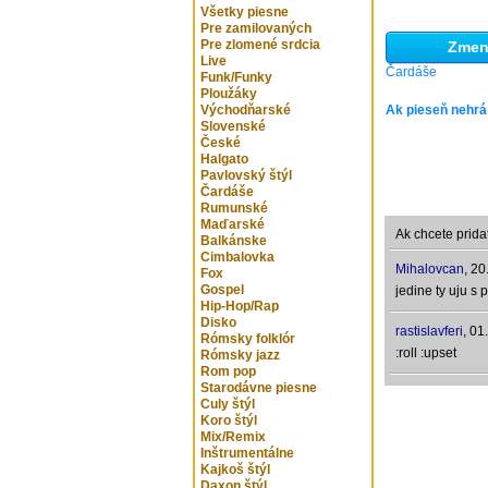
Všetky piesne
Pre zamilovaných
Pre zlomené srdcia
Zmeni
Live
Čardáše
Funk/Funky
Ploužáky
Východňarské
Ak pieseň nehrá
Slovenské
České
Halgato
Pavlovský štýl
Čardáše
Rumunské
Maďarské
Ak chcete prida
Balkánske
Cimbalovka
Mihalovcan
,
20
Fox
Gospel
jedine ty uju s
Hip-Hop/Rap
Disko
rastislavferi
,
01
Rómsky folklór
:roll :upset
Rómsky jazz
Rom pop
Starodávne piesne
Culy štýl
Koro štýl
Mix/Remix
Inštrumentálne
Kajkoš štýl
Daxon štýl