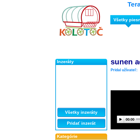
Ter
Všetky pies
sunen a
Inzeráty
Pridal užívateľ:
Všetky inzeráty
00:00
Pridať inzerát
Kategórie