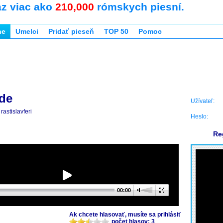
az viac ako
210,000
rómskych piesní.
ne
Umelci
Pridať pieseň
TOP 50
Pomoc
de
Užívateľ:
rastislavferi
Heslo:
Re
00:00
Ak chcete hlasovať, musíte sa prihlásiť
počet hlasov: 3