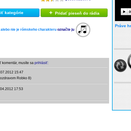
+
0
ť kategórie
Pridať pieseň do rádia
Práve h
 alebo nie je rómskeho charakteru
označte ju
ť komentár, musíte sa
prihlásiť:
.07.2012 15:47
 pozdravom Robko 8)
.04.2012 17:53