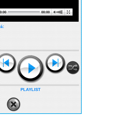
0:00
00:00
rá:
PLAYLIST