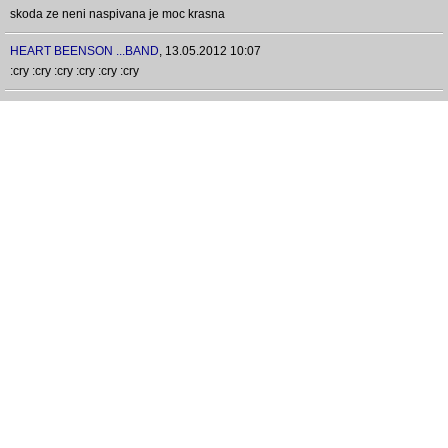
skoda ze neni naspivana je moc krasna
HEART BEENSON ...BAND
,
13.05.2012 10:07
:cry :cry :cry :cry :cry :cry