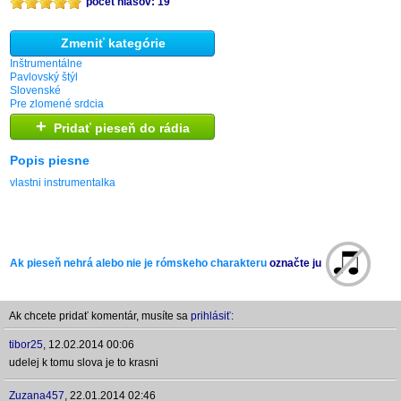
počet hlasov: 19
Zmeniť kategórie
Inštrumentálne
Pavlovský štýl
Slovenské
Pre zlomené srdcia
+
Pridať pieseň do rádia
Popis piesne
vlastni instrumentalka
Ak pieseň nehrá alebo nie je rómskeho charakteru
označte ju
Ak chcete pridať komentár, musíte sa
prihlásiť:
tibor25
,
12.02.2014 00:06
udelej k tomu slova je to krasni
Zuzana457
,
22.01.2014 02:46