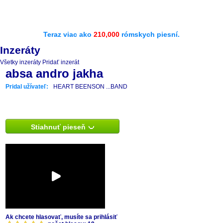
Teraz viac ako
210,000
rómskych piesní.
Inzeráty
Všetky inzeráty
Pridať inzerát
absa andro jakha
Pridal užívateľ:
HEART BEENSON ...BAND
Stiahnuť pieseň
Ak chcete hlasovať, musíte sa prihlásiť