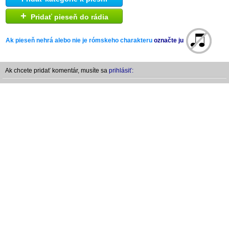
+
Pridať pieseň do rádia
Ak pieseň nehrá alebo nie je rómskeho charakteru
označte ju
Ak chcete pridať komentár, musíte sa
prihlásiť: