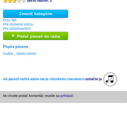
počet hlasov: 2
Zmeniť kategórie
Koro štýl
Pre zlomené srdcia
Pre zamilovaných
+
Pridať pieseň do rádia
Popis piesne
hudba ,, studio daniel
Ak pieseň nehrá alebo nie je rómskeho charakteru
označte ju
Ak chcete pridať komentár, musíte sa
prihlásiť: