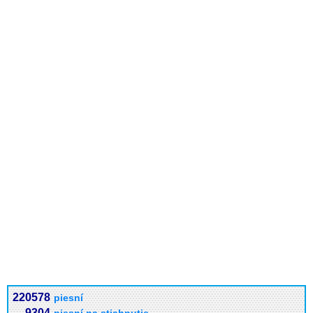
220578
piesní
9304