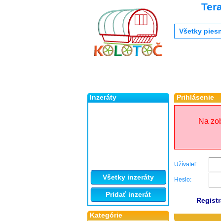
Ter
Všetky pies
Inzeráty
Prihlásenie
Na zob
Užívateľ:
Všetky inzeráty
Heslo:
Pridať inzerát
Registr
Kategórie