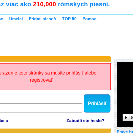
az viac ako
210,000
rómskych piesní.
ne
Umelci
Pridať pieseň
TOP 50
Pomoc
razenie tejto stránky sa musíte prihlásiť alebo
registrovať
Prihlásiť
0
ácia
Zabudli ste heslo?
Práve h