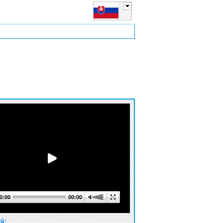
0:00
00:00
rá: