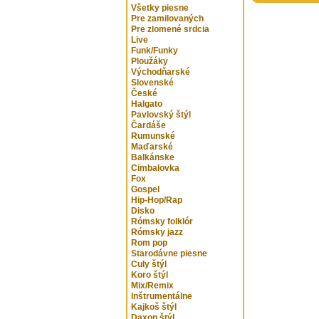
Všetky piesne
Pre zamilovaných
Pre zlomené srdcia
Live
Funk/Funky
Ploužáky
Východňarské
Slovenské
České
Halgato
Pavlovský štýl
Čardáše
Rumunské
Maďarské
Balkánske
Cimbalovka
Fox
Gospel
Hip-Hop/Rap
Disko
Rómsky folklór
Rómsky jazz
Rom pop
Starodávne piesne
Culy štýl
Koro štýl
Mix/Remix
Inštrumentálne
Kajkoš štýl
Daxon štýl