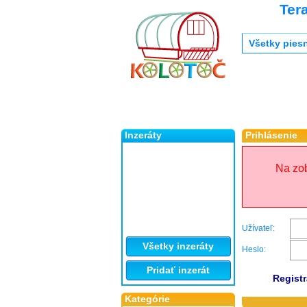
Ter
Všetky pies
Inzeráty
Prihlásenie
Na zob
Užívateľ:
Všetky inzeráty
Heslo:
Pridať inzerát
Registr
Kategórie