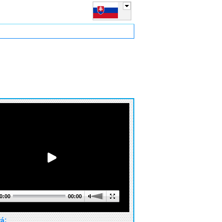
0:00
00:00
rá: