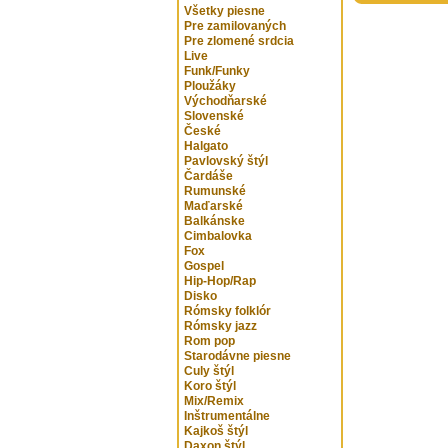
Všetky piesne
Pre zamilovaných
Pre zlomené srdcia
Live
Funk/Funky
Ploužáky
Východňarské
Slovenské
České
Halgato
Pavlovský štýl
Čardáše
Rumunské
Maďarské
Balkánske
Cimbalovka
Fox
Gospel
Hip-Hop/Rap
Disko
Rómsky folklór
Rómsky jazz
Rom pop
Starodávne piesne
Culy štýl
Koro štýl
Mix/Remix
Inštrumentálne
Kajkoš štýl
Daxon štýl