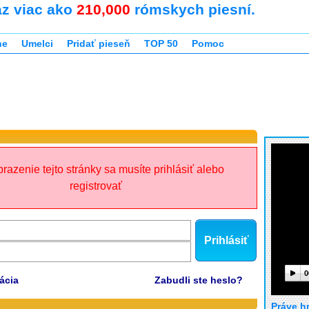
az viac ako
210,000
rómskych piesní.
ne
Umelci
Pridať pieseň
TOP 50
Pomoc
razenie tejto stránky sa musíte prihlásiť alebo
registrovať
Prihlásiť
0
ácia
Zabudli ste heslo?
Práve h