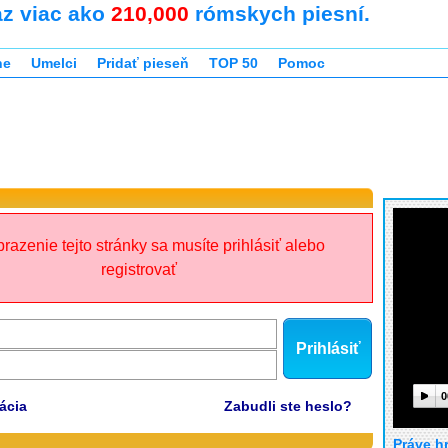
az viac ako
210,000
rómskych piesní.
ne
Umelci
Pridať pieseň
TOP 50
Pomoc
razenie tejto stránky sa musíte prihlásiť alebo
registrovať
Prihlásiť
0
ácia
Zabudli ste heslo?
Práve h