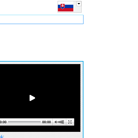
0:00
00:00
rá: