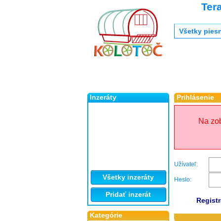
Ter
Všetky pies
Inzeráty
Prihlásenie
Na zob
Užívateľ:
Všetky inzeráty
Heslo:
Pridať inzerát
Registr
Kategórie