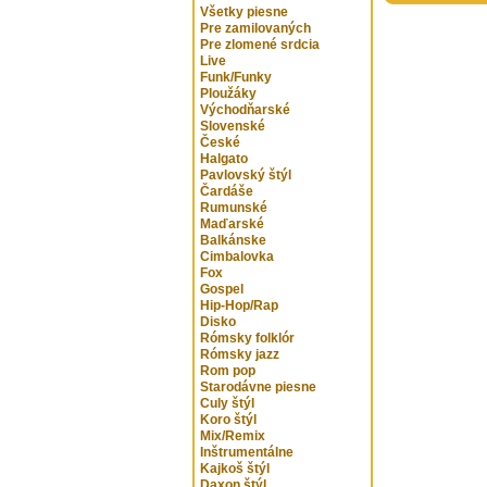
Všetky piesne
Pre zamilovaných
Pre zlomené srdcia
Live
Funk/Funky
Ploužáky
Východňarské
Slovenské
České
Halgato
Pavlovský štýl
Čardáše
Rumunské
Maďarské
Balkánske
Cimbalovka
Fox
Gospel
Hip-Hop/Rap
Disko
Rómsky folklór
Rómsky jazz
Rom pop
Starodávne piesne
Culy štýl
Koro štýl
Mix/Remix
Inštrumentálne
Kajkoš štýl
Daxon štýl