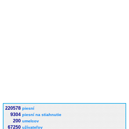
220578
piesní
9304
piesní na stiahnutie
200
umelcov
67250
užívateľov