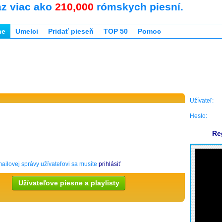
az viac ako
210,000
rómskych piesní.
ne
Umelci
Pridať pieseň
TOP 50
Pomoc
Užívateľ:
Heslo:
Re
ailovej správy užívateľovi sa musíte
prihlásiť
Užívateľove piesne a playlisty