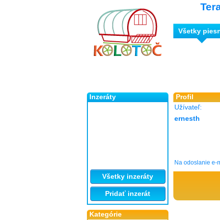
Ter
Všetky pies
Inzeráty
Profil
Užívateľ:
ernesth
Na odoslanie e-m
Všetky inzeráty
Pridať inzerát
Kategórie