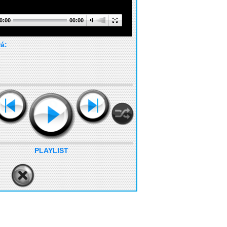
0:00
00:00
rá:
PLAYLIST