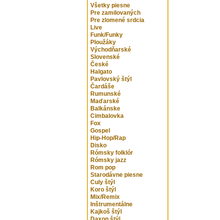
Všetky piesne
Pre zamilovaných
Pre zlomené srdcia
Live
Funk/Funky
Ploužáky
Východňarské
Slovenské
České
Halgato
Pavlovský štýl
Čardáše
Rumunské
Maďarské
Balkánske
Cimbalovka
Fox
Gospel
Hip-Hop/Rap
Disko
Rómsky folklór
Rómsky jazz
Rom pop
Starodávne piesne
Culy štýl
Koro štýl
Mix/Remix
Inštrumentálne
Kajkoš štýl
Daxon štýl