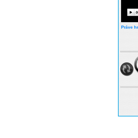
0
Práve h