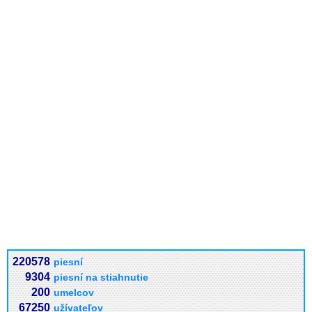
220578
piesní
9304
piesní na stiahnutie
200
umelcov
67250
užívateľov