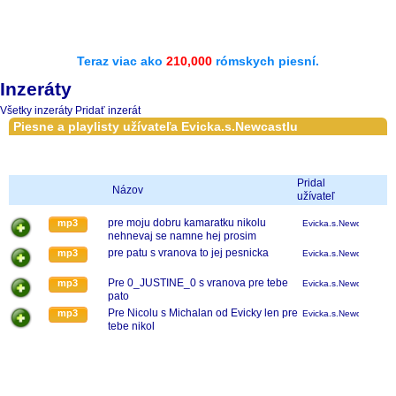
Teraz viac ako
210,000
rómskych piesní.
Inzeráty
Všetky inzeráty
Pridať inzerát
Piesne a playlisty užívateľa Evicka.s.Newcastlu
Pridal
Názov
užívateľ
pre moju dobru kamaratku nikolu
mp3
Evicka.s.Newcastlu
nehnevaj se namne hej prosim
pre patu s vranova to jej pesnicka
mp3
Evicka.s.Newcastlu
Pre 0_JUSTINE_0 s vranova pre tebe
mp3
Evicka.s.Newcastlu
pato
Pre Nicolu s Michalan od Evicky len pre
mp3
Evicka.s.Newcastlu
tebe nikol