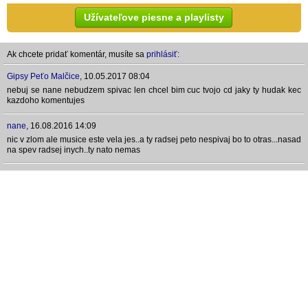
Užívateľove piesne a playlisty
Ak chcete pridať komentár, musíte sa
prihlásiť:
Gipsy Peťo Malčice
,
10.05.2017 08:04
nebuj se nane nebudzem spivac len chcel bim cuc tvojo cd jaky ty hudak kec
kazdoho komentujes
nane
,
16.08.2016 14:09
nic v zlom ale musice este vela jes..a ty radsej peto nespivaj bo to otras...nasad
na spev radsej inych..ty nato nemas