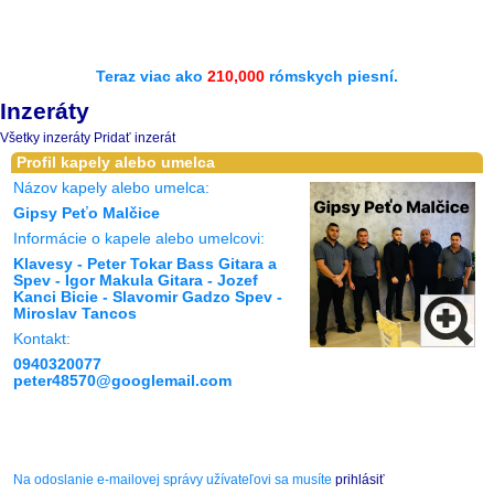
Teraz viac ako
210,000
rómskych piesní.
Inzeráty
Všetky inzeráty
Pridať inzerát
Profil kapely alebo umelca
Názov kapely alebo umelca:
Gipsy Peťo Malčice
Informácie o kapele alebo umelcovi:
Klavesy - Peter Tokar Bass Gitara a
Spev - Igor Makula Gitara - Jozef
Kanci Bicie - Slavomir Gadzo Spev -
Miroslav Tancos
Kontakt:
0940320077
peter48570@googlemail.com
Na odoslanie e-mailovej správy užívateľovi sa musíte
prihlásiť