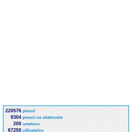
220576
piesní
9304
piesní na stiahnutie
200
umelcov
67250
užívateľov