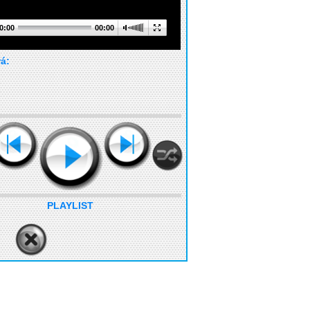
0:00
00:00
rá:
PLAYLIST