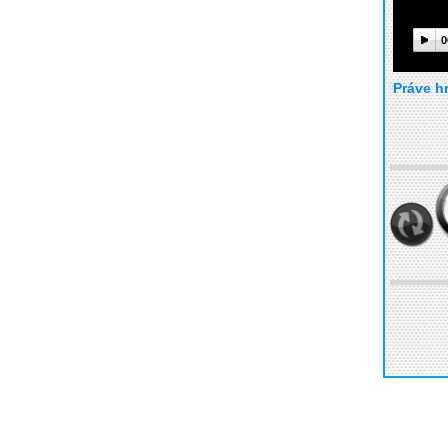
0
Práve h