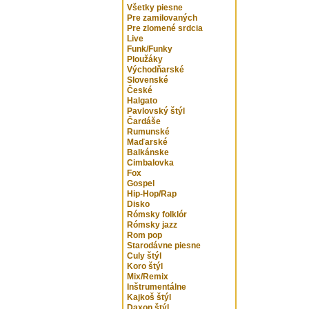
Všetky piesne
Pre zamilovaných
Pre zlomené srdcia
Live
Funk/Funky
Ploužáky
Východňarské
Slovenské
České
Halgato
Pavlovský štýl
Čardáše
Rumunské
Maďarské
Balkánske
Cimbalovka
Fox
Gospel
Hip-Hop/Rap
Disko
Rómsky folklór
Rómsky jazz
Rom pop
Starodávne piesne
Culy štýl
Koro štýl
Mix/Remix
Inštrumentálne
Kajkoš štýl
Daxon štýl