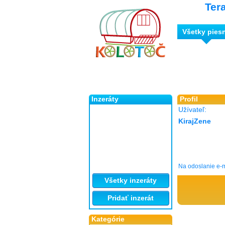
Ter
Všetky pies
Inzeráty
Profil
Užívateľ:
KirajZene
Na odoslanie e-m
Všetky inzeráty
Pridať inzerát
Kategórie