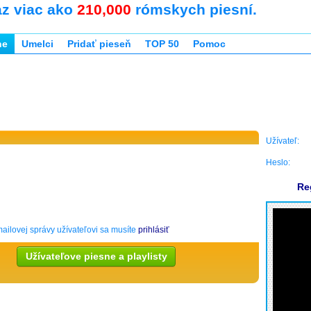
az viac ako
210,000
rómskych piesní.
ne
Umelci
Pridať pieseň
TOP 50
Pomoc
Užívateľ:
Heslo:
Re
ailovej správy užívateľovi sa musíte
prihlásiť
Užívateľove piesne a playlisty