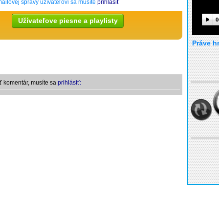
ailovej správy užívateľovi sa musíte
prihlásiť
Užívateľove piesne a playlisty
0
Práve h
ť komentár, musíte sa
prihlásiť: