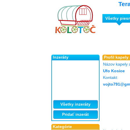
Ter
Všetky pies
Inzeráty
Profil kapely
Názov kapely 
Ufo Kosice
Kontakt:
vojto791@gm
Všetky inzeráty
Pridať inzerát
Kategórie