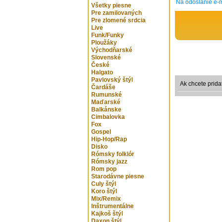
Na odoslanie e-m
Všetky piesne
Pre zamilovaných
Pre zlomené srdcia
Live
Funk/Funky
Ploužáky
Východňarské
Slovenské
České
Halgato
Pavlovský štýl
Ak chcete prida
Čardáše
Rumunské
Maďarské
Balkánske
Cimbalovka
Fox
Gospel
Hip-Hop/Rap
Disko
Rómsky folklór
Rómsky jazz
Rom pop
Starodávne piesne
Culy štýl
Koro štýl
Mix/Remix
Inštrumentálne
Kajkoš štýl
Daxon štýl