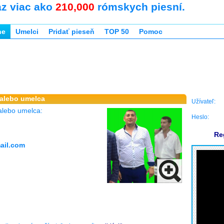
az viac ako
210,000
rómskych piesní.
ne
Umelci
Pridať pieseň
TOP 50
Pomoc
 alebo umelca
Užívateľ:
alebo umelca:
Heslo:
Re
ail.com