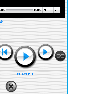
0:00
00:00
rá:
PLAYLIST