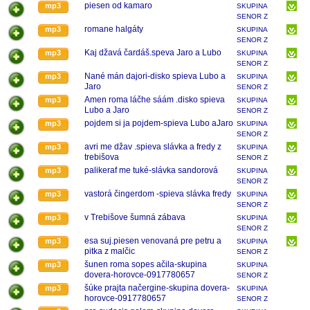
KOŠÍC
piesen od kamaro
mp3
SKUPINA
SENOR Z
KOŠÍC
romane halgáty
mp3
SKUPINA
SENOR Z
KOŠÍC
Kaj džavá čardáš.speva Jaro a Lubo
mp3
SKUPINA
SENOR Z
KOŠÍC
Nané mán dajori-disko spieva Lubo a
mp3
SKUPINA
Jaro
SENOR Z
KOŠÍC
Amen roma láčhe sáám .disko spieva
mp3
SKUPINA
Lubo a Jaro
SENOR Z
KOŠÍC
pojdem si ja pojdem-spieva Lubo aJaro
mp3
SKUPINA
SENOR Z
KOŠÍC
avri me džav .spieva slávka a fredy z
mp3
SKUPINA
trebišova
SENOR Z
KOŠÍC
palikeraf me tuké-slávka sandorová
mp3
SKUPINA
SENOR Z
KOŠÍC
vastorá čingerdom -spieva slávka fredy
mp3
SKUPINA
SENOR Z
KOŠÍC
v Trebišove šumná zábava
mp3
SKUPINA
SENOR Z
KOŠÍC
esa suj.piesen venovaná pre petru a
mp3
SKUPINA
pitka z malčic
SENOR Z
KOŠÍC
šunen roma sopes ačila-skupina
mp3
SKUPINA
dovera-horovce-0917780657
SENOR Z
KOŠÍC
šúke prajta načergine-skupina dovera-
mp3
SKUPINA
horovce-0917780657
SENOR Z
KOŠÍC