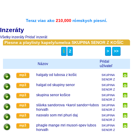
Teraz viac ako
210,000
rómskych piesní.
Inzeráty
Všetky inzeráty
Pridať inzerát
Piesne a playlisty kapely/umelca SKUPINA SENOR Z KOŠÍC
1
2
>
>>
Pridal
Názov
užívateľ
halgaty od lubosa z košíc
mp3
SKUPINA
SENOR Z
KOŠÍC
halgat od skupiny senor
mp3
SKUPINA
SENOR Z
KOŠÍC
skupina senor košice
mp3
SKUPINA
SENOR Z
KOŠÍC
slávka sandorova +karol sandor+lubos
mp3
SKUPINA
horvath
SENOR Z
KOŠÍC
nasvalo som mri phuri daj
mp3
SKUPINA
SENOR Z
KOŠÍC
phagle mange mri musori-spev lubos
mp3
SKUPINA
horvath
SENOR Z