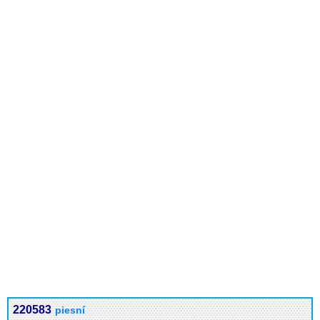
220583
piesní