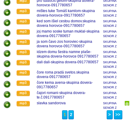
pro sudocis gelom-skupina dovera-
mp3
SKUPINA
horovce-0917780657
SENOR Z
KOŠÍC
mištes tuke Tomáš kamlom-skupina
mp3
SKUPINA
dovera-horovce-0917780657
SENOR Z
KOŠÍC
ked som išiel cestou domov.skupina
mp3
SKUPINA
dovera horovce-0917780657
SENOR Z
KOŠÍC
joj mamo soske tuman muklal-skupina
mp3
SKUPINA
dovera-0917780657
SENOR Z
KOŠÍC
ja som čavo zos horoviec-skupina
mp3
SKUPINA
dovera horovce-0917780657
SENOR Z
KOŠÍC
idzem domu šestra namne plaše-
mp3
SKUPINA
skupina dovera-horovce 0917780657
SENOR Z
KOŠÍC
dali dali-skupina dovera-0917780657
mp3
SKUPINA
SENOR Z
KOŠÍC
čore roma pradá svetos.skupina
mp3
SKUPINA
dovera-0917780657
SENOR Z
KOŠÍC
čore kema avena-skupina dovera-
mp3
SKUPINA
0917780657
SENOR Z
KOŠÍC
čajori romani-skupina dovera-
mp3
SKUPINA
te.č.0917780657
SENOR Z
KOŠÍC
slavka sandorova
mp3
SKUPINA
SENOR Z
KOŠÍC
1
2
>
>>