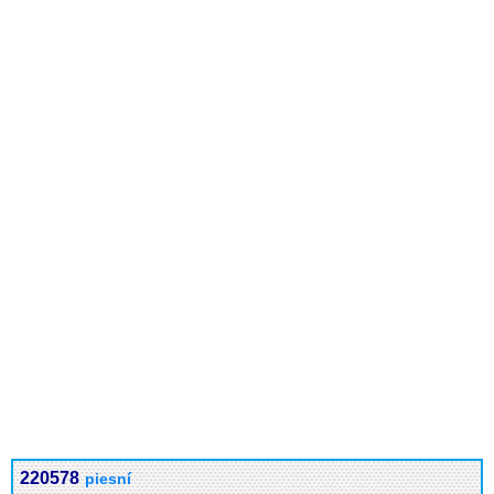
220578
piesní