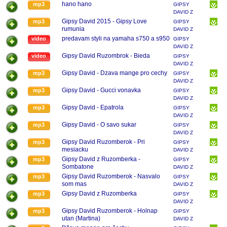
RUŽOMBERKA
hano hano
mp3
GIPSY
DAVID Z
RUŽOMBERKA
Gipsy David 2015 - Gipsy Love
mp3
GIPSY
rumunia
DAVID Z
RUŽOMBERKA
predavam styli na yamaha s750 a s950
video
GIPSY
DAVID Z
RUŽOMBERKA
Gipsy David Ruzombrok - Bieda
video
GIPSY
DAVID Z
RUŽOMBERKA
Gipsy David - Dzava mange pro cechy
mp3
GIPSY
DAVID Z
RUŽOMBERKA
Gipsy David - Gucci vonavka
mp3
GIPSY
DAVID Z
RUŽOMBERKA
Gipsy David - Epatrola
mp3
GIPSY
DAVID Z
RUŽOMBERKA
Gipsy David - O savo sukar
mp3
GIPSY
DAVID Z
RUŽOMBERKA
Gipsy David Ruzomberok - Pri
mp3
GIPSY
mesiacku
DAVID Z
RUŽOMBERKA
Gipsy David z Ruzomberka -
mp3
GIPSY
Sombatone
DAVID Z
RUŽOMBERKA
Gipsy David Ruzomberok - Nasvalo
mp3
GIPSY
som mas
DAVID Z
RUŽOMBERKA
Gipsy David z Ruzomberka
mp3
GIPSY
DAVID Z
RUŽOMBERKA
Gipsy David Ruzomberok - Holnap
mp3
GIPSY
utan (Martina)
DAVID Z
RUŽOMBERKA