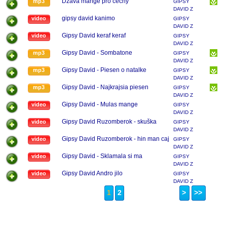
Džava mange pro čechy
mp3
GIPSY
DAVID Z
RUŽOMBERKA
gipsy david kanimo
video
GIPSY
DAVID Z
RUŽOMBERKA
Gipsy David keraf keraf
video
GIPSY
DAVID Z
RUŽOMBERKA
Gipsy David - Sombatone
mp3
GIPSY
DAVID Z
RUŽOMBERKA
Gipsy David - Piesen o natalke
mp3
GIPSY
DAVID Z
RUŽOMBERKA
Gipsy David - Najkrajsia piesen
mp3
GIPSY
DAVID Z
RUŽOMBERKA
Gipsy David - Mulas mange
video
GIPSY
DAVID Z
RUŽOMBERKA
Gipsy David Ruzomberok - skuška
video
GIPSY
DAVID Z
RUŽOMBERKA
Gipsy David Ruzomberok - hin man caj
video
GIPSY
DAVID Z
RUŽOMBERKA
Gipsy David - Sklamala si ma
video
GIPSY
DAVID Z
RUŽOMBERKA
Gipsy David Andro jilo
video
GIPSY
DAVID Z
RUŽOMBERKA
1
2
>
>>