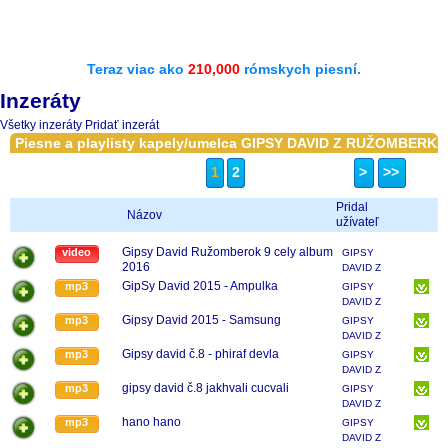
Teraz viac ako
210,000
rómskych piesní.
Inzeráty
Všetky inzeráty
Pridať inzerát
Piesne a playlisty kapely/umelca GIPSY DAVID Z RUŽOMBERKA
1
2
>
>>
Pridal
Názov
užívateľ
Gipsy David Ružomberok 9 cely album
video
GIPSY
2016
DAVID Z
RUŽOMBERKA
GipSy David 2015 - Ampulka
mp3
GIPSY
DAVID Z
RUŽOMBERKA
Gipsy David 2015 - Samsung
mp3
GIPSY
DAVID Z
RUŽOMBERKA
Gipsy david č.8 - phiraf devla
mp3
GIPSY
DAVID Z
RUŽOMBERKA
gipsy david č.8 jakhvali cucvali
mp3
GIPSY
DAVID Z
RUŽOMBERKA
hano hano
mp3
GIPSY
DAVID Z