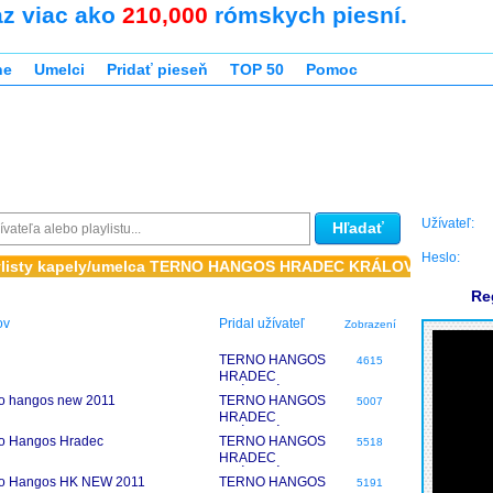
az viac ako
210,000
rómskych piesní.
ne
Umelci
Pridať pieseň
TOP 50
Pomoc
Užívateľ:
Hľadať
Heslo:
aylisty kapely/umelca TERNO HANGOS HRADEC KRÁLOVÉ
Re
ov
Pridal užívateľ
Zobrazení
TERNO HANGOS
4615
HRADEC
KRÁLOVÉ
o hangos new 2011
TERNO HANGOS
5007
HRADEC
KRÁLOVÉ
o Hangos Hradec
TERNO HANGOS
5518
HRADEC
KRÁLOVÉ
no Hangos HK NEW 2011
TERNO HANGOS
5191