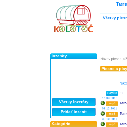
Ter
Všetky pies
Inzeráty
Piesne a pl
Náz
m
playlist
16.03.2013
Všetky inzeráty
Tern
mp3
03.12.2011
Pridať inzerát
Tern
mp3
30.10.2011
Kategórie
Ter
mp3