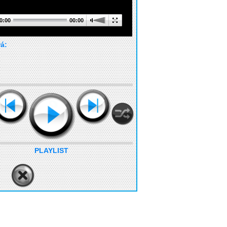
0:00
00:00
rá:
PLAYLIST