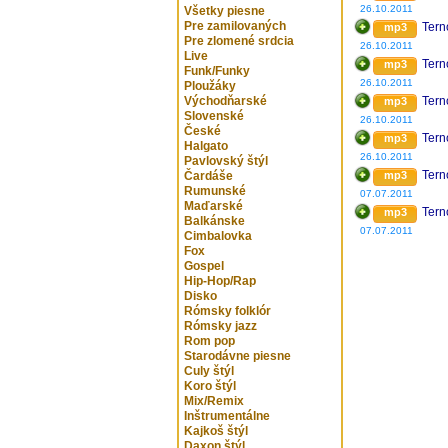
26.10.2011
Všetky piesne
Pre zamilovaných
Ter
mp3
Pre zlomené srdcia
26.10.2011
Live
Ter
mp3
Funk/Funky
26.10.2011
Ploužáky
Východňarské
Ter
mp3
Slovenské
26.10.2011
České
Tern
mp3
Halgato
26.10.2011
Pavlovský štýl
Tern
Čardáše
mp3
Rumunské
07.07.2011
Maďarské
Tern
mp3
Balkánske
07.07.2011
Cimbalovka
Fox
Gospel
Hip-Hop/Rap
Disko
Rómsky folklór
Rómsky jazz
Rom pop
Starodávne piesne
Culy štýl
Koro štýl
Mix/Remix
Inštrumentálne
Kajkoš štýl
Daxon štýl