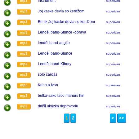
instrument
mp3
superivan
Joj kaske devla so kerdžom
mp3
superivan
Bertík Joj kaske devla so kerdžom
mp3
superivan
Lenděl band-Slunce -oprava
mp3
superivan
lenděl band-anglie
mp3
superivan
Lenděl band-Slunce
mp3
superivan
Lenděl band-Kibory
mp3
superivan
solo čardáš
mp3
superivan
Kuba a Ivan
mp3
superivan
belka-sako láčo manurš hin
mp3
superivan
další ukázka doprovodu
mp3
superivan
1
2
>
>>