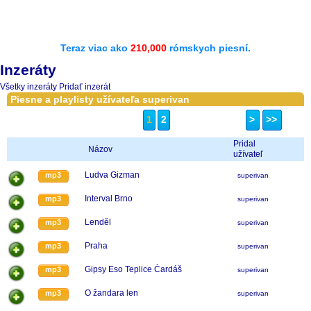
Teraz viac ako
210,000
rómskych piesní.
Inzeráty
Všetky inzeráty
Pridať inzerát
Piesne a playlisty užívateľa superivan
1
2
>
>>
Pridal
Názov
užívateľ
Ludva Gizman
mp3
superivan
Interval Brno
mp3
superivan
Lenděl
mp3
superivan
Praha
mp3
superivan
Gipsy Eso Teplice Čardáš
mp3
superivan
O žandara len
mp3
superivan