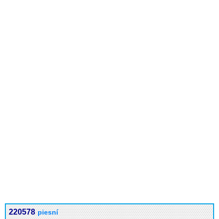
220578
piesní