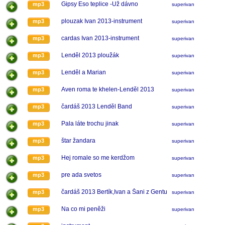
Gipsy Eso teplice -Už dávno
mp3
superivan
plouzak Ivan 2013-instrument
mp3
superivan
cardas Ivan 2013-instrument
mp3
superivan
Lenděl 2013 ploužák
mp3
superivan
Lenděl a Marian
mp3
superivan
Aven roma te khelen-Lenděl 2013
mp3
superivan
čardáš 2013 Lenděl Band
mp3
superivan
Pala láte trochu jinak
mp3
superivan
štar žandara
mp3
superivan
Hej romale so me kerdžom
mp3
superivan
pre ada svetos
mp3
superivan
čardáš 2013 Bertík,Ivan a Šani z Gentu
mp3
superivan
Na co mi peněži
mp3
superivan