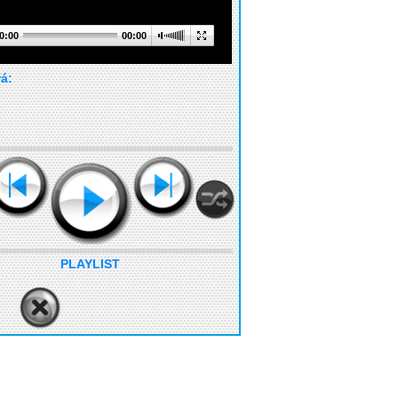
0:00
00:00
rá:
PLAYLIST