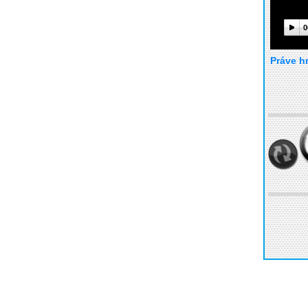
0
Práve h