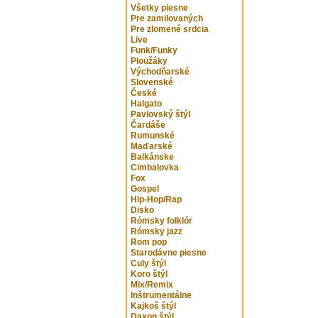
Všetky piesne
Pre zamilovaných
Pre zlomené srdcia
Live
Funk/Funky
Ploužáky
Východňarské
Slovenské
České
Halgato
Pavlovský štýl
Čardáše
Rumunské
Maďarské
Balkánske
Cimbalovka
Fox
Gospel
Hip-Hop/Rap
Disko
Rómsky folklór
Rómsky jazz
Rom pop
Starodávne piesne
Culy štýl
Koro štýl
Mix/Remix
Inštrumentálne
Kajkoš štýl
Daxon štýl