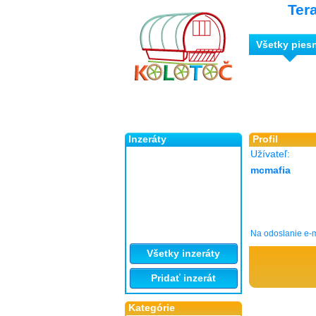
Ter
Všetky pies
Inzeráty
Profil
Užívateľ:
mcmafia
Na odoslanie e-m
Všetky inzeráty
Pridať inzerát
Kategórie