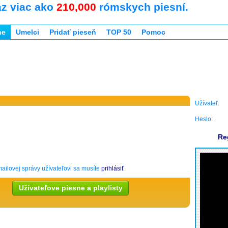
az viac ako
210,000
rómskych piesní.
ne
Umelci
Pridať pieseň
TOP 50
Pomoc
Užívateľ:
Heslo:
Re
ailovej správy užívateľovi sa musíte
prihlásiť
Užívateľove piesne a playlisty