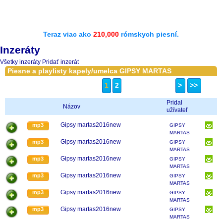
Teraz viac ako
210,000
rómskych piesní.
Inzeráty
Všetky inzeráty
Pridať inzerát
Piesne a playlisty kapely/umelca GIPSY MARTAS
1
2
>
>>
Pridal
Názov
užívateľ
Gipsy martas2016new
mp3
GIPSY
MARTAS
Gipsy martas2016new
mp3
GIPSY
MARTAS
Gipsy martas2016new
mp3
GIPSY
MARTAS
Gipsy martas2016new
mp3
GIPSY
MARTAS
Gipsy martas2016new
mp3
GIPSY
MARTAS
Gipsy martas2016new
mp3
GIPSY
MARTAS