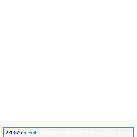
220576
piesní