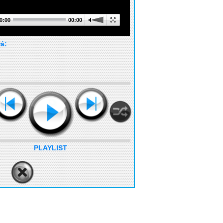
0:00
00:00
rá:
PLAYLIST