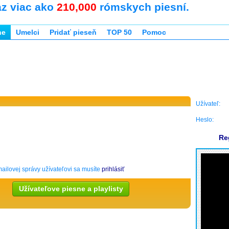
az viac ako
210,000
rómskych piesní.
ne
Umelci
Pridať pieseň
TOP 50
Pomoc
Užívateľ:
Heslo:
Re
ailovej správy užívateľovi sa musíte
prihlásiť
Užívateľove piesne a playlisty