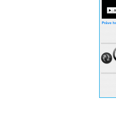
0
Práve h