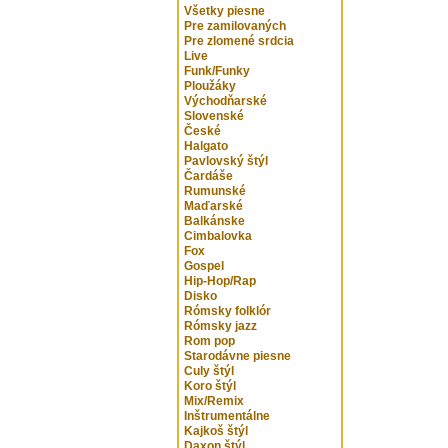
Všetky piesne
Pre zamilovaných
Pre zlomené srdcia
Live
Funk/Funky
Ploužáky
Východňarské
Slovenské
České
Halgato
Pavlovský štýl
Čardáše
Rumunské
Maďarské
Balkánske
Cimbalovka
Fox
Gospel
Hip-Hop/Rap
Disko
Rómsky folklór
Rómsky jazz
Rom pop
Starodávne piesne
Culy štýl
Koro štýl
Mix/Remix
Inštrumentálne
Kajkoš štýl
Daxon štýl