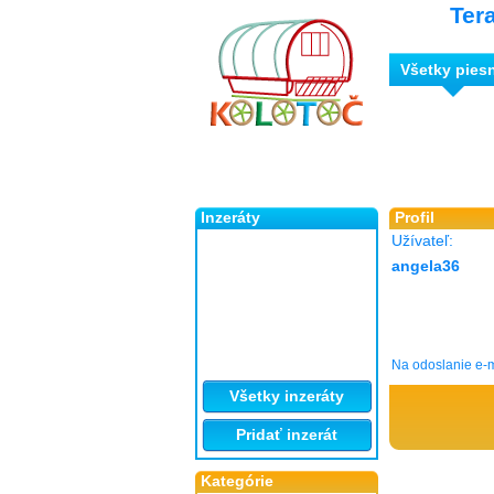
Ter
Všetky pies
Inzeráty
Profil
Užívateľ:
angela36
Na odoslanie e-m
Všetky inzeráty
Pridať inzerát
Kategórie