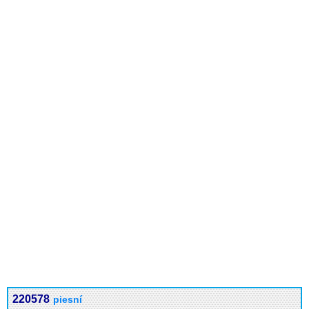
220578
piesní