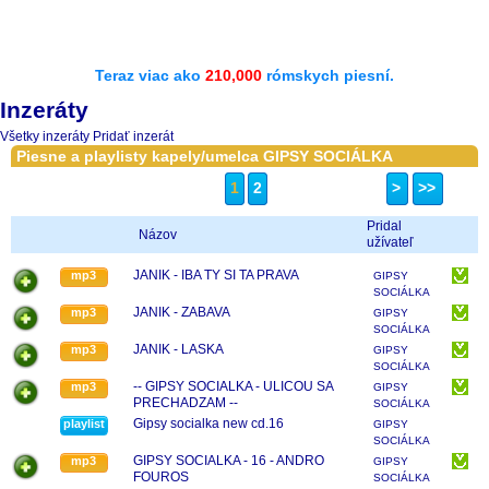
Teraz viac ako
210,000
rómskych piesní.
Inzeráty
Všetky inzeráty
Pridať inzerát
Piesne a playlisty kapely/umelca GIPSY SOCIÁLKA
1
2
>
>>
Pridal
Názov
užívateľ
JANIK - IBA TY SI TA PRAVA
mp3
GIPSY
SOCIÁLKA
JANIK - ZABAVA
mp3
GIPSY
SOCIÁLKA
JANIK - LASKA
mp3
GIPSY
SOCIÁLKA
-- GIPSY SOCIALKA - ULICOU SA
mp3
GIPSY
PRECHADZAM --
SOCIÁLKA
Gipsy socialka new cd.16
playlist
GIPSY
SOCIÁLKA
GIPSY SOCIALKA - 16 - ANDRO
mp3
GIPSY
FOUROS
SOCIÁLKA