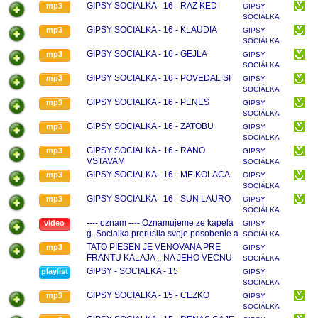
GIPSY SOCIALKA - 16 - RAZ KED
mp3
GIPSY
SOCIÁLKA
GIPSY SOCIALKA - 16 - KLAUDIA
mp3
GIPSY
SOCIÁLKA
GIPSY SOCIALKA - 16 - GEJLA
mp3
GIPSY
SOCIÁLKA
GIPSY SOCIALKA - 16 - POVEDAL SI
mp3
GIPSY
SOCIÁLKA
GIPSY SOCIALKA - 16 - PENES
mp3
GIPSY
SOCIÁLKA
GIPSY SOCIALKA - 16 - ZATOBU
mp3
GIPSY
SOCIÁLKA
GIPSY SOCIALKA - 16 - RANO
mp3
GIPSY
VSTAVAM
SOCIÁLKA
GIPSY SOCIALKA - 16 - ME KOLAČA
mp3
GIPSY
SOCIÁLKA
GIPSY SOCIALKA - 16 - SUN LAURO
mp3
GIPSY
SOCIÁLKA
---- oznam ---- Oznamujeme ze kapela
video
GIPSY
g. Socialka prerusila svoje posobenie a
SOCIÁLKA
to na dobu neurcitu, takze nevolajte,
TATO PIESEN JE VENOVANA PRE
mp3
GIPSY
neberieme ziadne akcie!!! Ked budu
FRANTU KALAJA ,, NA JEHO VECNU
SOCIÁLKA
zmeny dame vediet. Dakujeme
PAMIATKU - G.SOCIALKA
GIPSY - SOCIALKA - 15
playlist
GIPSY
SOCIÁLKA
GIPSY SOCIALKA - 15 - CEZKO
mp3
GIPSY
SOCIÁLKA