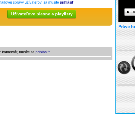
ailovej správy užívateľovi sa musíte
prihlásiť
0
Užívateľove piesne a playlisty
Práve h
ť komentár, musíte sa
prihlásiť: