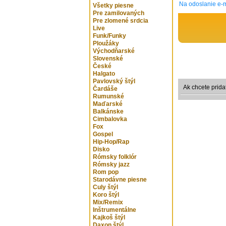
Na odoslanie e-m
Všetky piesne
Pre zamilovaných
Pre zlomené srdcia
Live
Funk/Funky
Ploužáky
Východňarské
Slovenské
České
Halgato
Pavlovský štýl
Ak chcete prida
Čardáše
Rumunské
Maďarské
Balkánske
Cimbalovka
Fox
Gospel
Hip-Hop/Rap
Disko
Rómsky folklór
Rómsky jazz
Rom pop
Starodávne piesne
Culy štýl
Koro štýl
Mix/Remix
Inštrumentálne
Kajkoš štýl
Daxon štýl