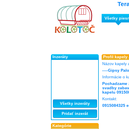
Ter
Všetky pies
Inzeráty
Profil kapely
Názov kapely 
----Gipsy Pal
Informácie o k
Pochadzame z
svadby zabav
kapelu 09150
Kontakt:
Všetky inzeráty
0915084325 e
Pridať inzerát
Kategórie