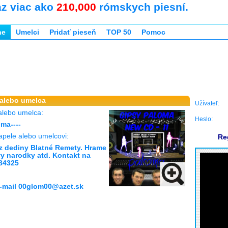
az viac ako
210,000
rómskych piesní.
ne
Umelci
Pridať pieseň
TOP 50
Pomoc
 alebo umelca
Užívateľ:
alebo umelca:
Heslo:
oma----
apele alebo umelcovi:
Re
 dediny Blatné Remety. Hrame
y narodky atd. Kontakt na
84325
-mail 00glom00@azet.sk