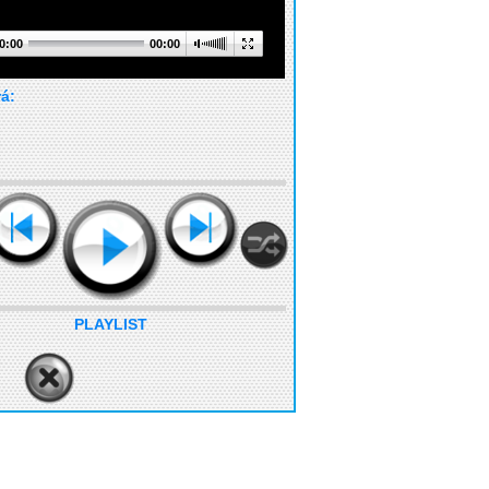
0:00
00:00
rá:
PLAYLIST