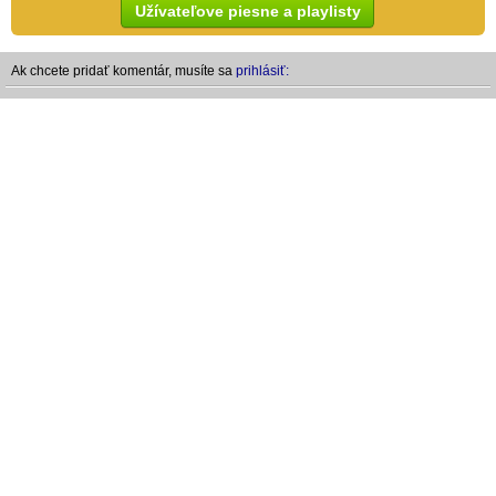
Užívateľove piesne a playlisty
Ak chcete pridať komentár, musíte sa
prihlásiť: