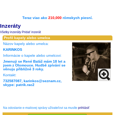
Teraz viac ako
210,000
rómskych piesní.
Inzeráty
Všetky inzeráty
Pridať inzerát
Profil kapely alebo umelca
Názov kapely alebo umelca:
KARINKOS
Informácie o kapele alebo umelcovi:
Jmenuji se René Baláž mám 18 let a
jsem z Olomouce. Hudbě zpívání se
věnuju přibližně 3 roky.
Kontakt:
732587087, karinkos@seznam.cz,
skype: patrik.rac2
Na odoslanie e-mailovej správy užívateľovi sa musíte
prihlásiť