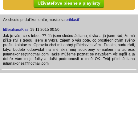
Užívateľove piesne a playlisty
Ak chcete pridať komentár, musíte sa
prihlásiť:
littlejulianaKiss
,
19.11.2015 00:50
Jak je vše, co s tebou ?? Já jsem slečnu Julianu, dívka a já jsem rád, že má
přátelství s tebou, jsem si vybral zájem o vás poté, co prostřednictvím svého
profilu kolotoc.cz. Opravdu chci mít dobrý přátelství s vámi. Prosím, budu rádi,
když budete odpovídat na mě skrz můj soukromý e-mailem na adrese:
julianakones@hotmail.com Takže můžeme poznat se navzájem víc lepší a já
dobře vám moje fotky a další podrobnosti o mně OK. Tvůj přítel Juliana
julianakones@hotmail.com