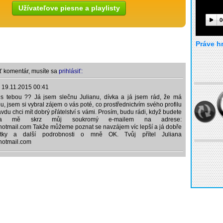
Užívateľove piesne a playlisty
0
Práve h
ť komentár, musíte sa
prihlásiť:
,
19.11.2015 00:41
 s tebou ?? Já jsem slečnu Julianu, dívka a já jsem rád, že má
ou, jsem si vybral zájem o vás poté, co prostřednictvím svého profilu
avdu chci mít dobrý přátelství s vámi. Prosím, budu rádi, když budete
na mě skrz můj soukromý e-mailem na adrese:
otmail.com Takže můžeme poznat se navzájem víc lepší a já dobře
ky a další podrobnosti o mně OK. Tvůj přítel Juliana
hotmail.com