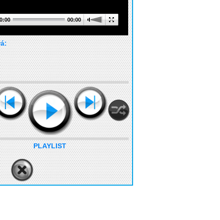
0:00
00:00
rá:
PLAYLIST