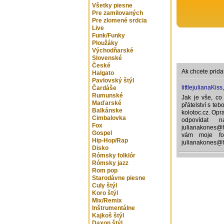
Všetky piesne
Pre zamilovaných
Pre zlomené srdcia
Live
Funk/Funky
Ploužáky
Východňarské
Slovenské
České
Ak chcete prida
Halgato
Pavlovský štýl
littlejulianaKiss
Čardáše
Rumunské
Jak je vše, co
Maďarské
přátelství s teb
Balkánske
kolotoc.cz. Opr
Cimbalovka
odpovídat 
Fox
julianakones@h
Gospel
vám moje fot
Hip-Hop/Rap
julianakones@
Disko
Rómsky folklór
Rómsky jazz
Rom pop
Starodávne piesne
Culy štýl
Koro štýl
Mix/Remix
Inštrumentálne
Kajkoš štýl
Daxon štýl