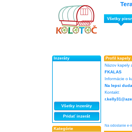
Ter
Všetky pies
Inzeráty
Profil kapely
Názov kapely 
FKALAS
Informácie o k
Na lepsi dud
Kontakt:
r.kelly31@aze
Všetky inzeráty
Pridať inzerát
Na odoslanie e-m
Kategórie