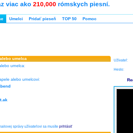
az viac ako
210,000
rómskych piesní.
ne
Umelci
Pridať pieseň
TOP 50
Pomoc
 alebo umelca
Užívateľ:
alebo umelca:
Heslo:
apele alebo umelcovi:
Re
abend
t.ak
ailovej správy užívateľovi sa musíte
prihlásiť