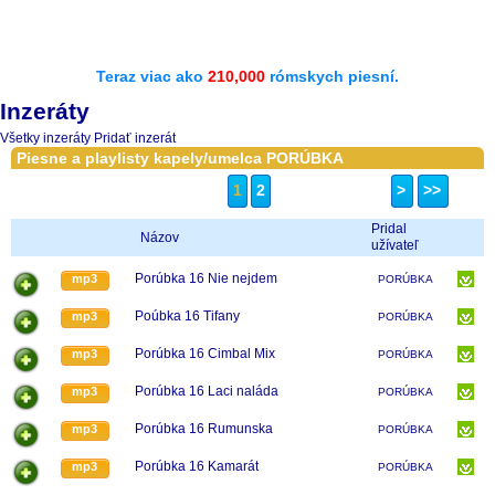
Teraz viac ako
210,000
rómskych piesní.
Inzeráty
Všetky inzeráty
Pridať inzerát
Piesne a playlisty kapely/umelca PORÚBKA
1
2
>
>>
Pridal
Názov
užívateľ
Porúbka 16 Nie nejdem
mp3
PORÚBKA
Poúbka 16 Tifany
mp3
PORÚBKA
Porúbka 16 Cimbal Mix
mp3
PORÚBKA
Porúbka 16 Laci naláda
mp3
PORÚBKA
Porúbka 16 Rumunska
mp3
PORÚBKA
Porúbka 16 Kamarát
mp3
PORÚBKA