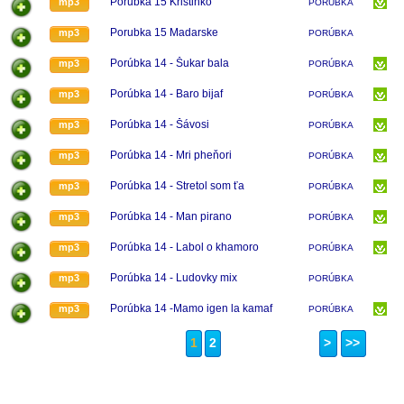
Porubka 15 Kristinko
mp3
PORÚBKA
Porubka 15 Madarske
mp3
PORÚBKA
Porúbka 14 - Šukar bala
mp3
PORÚBKA
Porúbka 14 - Baro bijaf
mp3
PORÚBKA
Porúbka 14 - Šávosi
mp3
PORÚBKA
Porúbka 14 - Mri pheňori
mp3
PORÚBKA
Porúbka 14 - Stretol som ťa
mp3
PORÚBKA
Porúbka 14 - Man pirano
mp3
PORÚBKA
Porúbka 14 - Labol o khamoro
mp3
PORÚBKA
Porúbka 14 - Ludovky mix
mp3
PORÚBKA
Porúbka 14 -Mamo igen la kamaf
mp3
PORÚBKA
1
2
>
>>