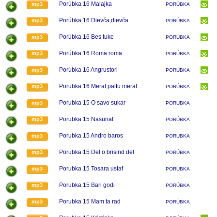
Porúbka 16 Malajka
mp3
PORÚBKA
Porúbka 16 Dievča,dievča
mp3
PORÚBKA
Porúbka 16 Bes tuke
mp3
PORÚBKA
Porúbka 16 Roma roma
mp3
PORÚBKA
Porúbka 16 Angrustori
mp3
PORÚBKA
Porubka 16 Meraf paltu meraf
mp3
PORÚBKA
Porubka 15 O savo sukar
mp3
PORÚBKA
Porubka 15 Nasunaf
mp3
PORÚBKA
Porubka 15 Andro baros
mp3
PORÚBKA
Porubka 15 Del o brisind del
mp3
PORÚBKA
Porubka 15 Tosara ustaf
mp3
PORÚBKA
Porubka 15 Bari godi
mp3
PORÚBKA
Porubka 15 Mam ta rad
mp3
PORÚBKA