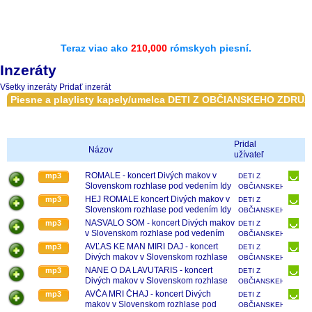
Teraz viac ako
210,000
rómskych piesní.
Inzeráty
Všetky inzeráty
Pridať inzerát
Piesne a playlisty kapely/umelca DETI Z OBČIANSKEHO ZD
Pridal
Názov
užívateľ
ROMALE - koncert Divých makov v
mp3
DETI Z
Slovenskom rozhlase pod vedením Idy
OBČIANSKEHO
Kelarovej
ZDRUŽENIA
HEJ ROMALE koncert Divých makov v
mp3
DETI Z
DIVÉ MAKY -
Slovenskom rozhlase pod vedením Idy
OBČIANSKEHO
KONCERT
Kelarovej
ZDRUŽENIA
NASVALO SOM - koncert Divých makov
mp3
DETI Z
POD
DIVÉ MAKY -
v Slovenskom rozhlase pod vedením
OBČIANSKEHO
VEDENÍM
KONCERT
Idy Kelarovej
ZDRUŽENIA
AVĽAS KE MAN MIRI DAJ - koncert
mp3
DETI Z
IDY
POD
DIVÉ MAKY -
Divých makov v Slovenskom rozhlase
OBČIANSKEHO
KELAROVEJ
VEDENÍM
KONCERT
pod vedením Idy Kelarovej
ZDRUŽENIA
NANE O DA LAVUTARIS - koncert
mp3
DETI Z
IDY
POD
DIVÉ MAKY -
Divých makov v Slovenskom rozhlase
OBČIANSKEHO
KELAROVEJ
VEDENÍM
KONCERT
pod vedením Idy Kelarovej
ZDRUŽENIA
AVČA MRI ČHAJ - koncert Divých
mp3
DETI Z
IDY
POD
DIVÉ MAKY -
makov v Slovenskom rozhlase pod
OBČIANSKEHO
KELAROVEJ
VEDENÍM