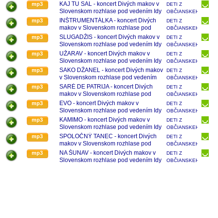
KONCERT
vedením Idy Kelarovej
ZDRUŽENIA
KAJ TU SAL - koncert Divých makov v
mp3
DETI Z
IDY
POD
DIVÉ MAKY -
Slovenskom rozhlase pod vedením Idy
OBČIANSKEHO
KELAROVEJ
VEDENÍM
KONCERT
Kelarovej
ZDRUŽENIA
INŠTRUMENTÁLKA - koncert Divých
mp3
DETI Z
IDY
POD
DIVÉ MAKY -
makov v Slovenskom rozhlase pod
OBČIANSKEHO
KELAROVEJ
VEDENÍM
KONCERT
vedením Idy Kelarovej
ZDRUŽENIA
SLUGADŽIS - koncert Divých makov v
mp3
DETI Z
IDY
POD
DIVÉ MAKY -
Slovenskom rozhlase pod vedením Idy
OBČIANSKEHO
KELAROVEJ
VEDENÍM
KONCERT
Kelarovej
ZDRUŽENIA
UŽARAV - koncert Divých makov v
mp3
DETI Z
IDY
POD
DIVÉ MAKY -
Slovenskom rozhlase pod vedením Idy
OBČIANSKEHO
KELAROVEJ
VEDENÍM
KONCERT
Kelarovej
ZDRUŽENIA
SAKO DŽANEL - koncert Divých makov
mp3
DETI Z
IDY
POD
DIVÉ MAKY -
v Slovenskom rozhlase pod vedením
OBČIANSKEHO
KELAROVEJ
VEDENÍM
KONCERT
Idy Kelarovej
ZDRUŽENIA
SARÉ DE PATRIJA - koncert Divých
mp3
DETI Z
IDY
POD
DIVÉ MAKY -
makov v Slovenskom rozhlase pod
OBČIANSKEHO
KELAROVEJ
VEDENÍM
KONCERT
vedením Idy Kelarovej
ZDRUŽENIA
EVO - koncert Divých makov v
mp3
DETI Z
IDY
POD
DIVÉ MAKY -
Slovenskom rozhlase pod vedením Idy
OBČIANSKEHO
KELAROVEJ
VEDENÍM
KONCERT
Kelarovej
ZDRUŽENIA
KAMIMO - koncert Divých makov v
mp3
DETI Z
IDY
POD
DIVÉ MAKY -
Slovenskom rozhlase pod vedením Idy
OBČIANSKEHO
KELAROVEJ
VEDENÍM
KONCERT
Kelarovej
ZDRUŽENIA
SPOLOČNÝ TANEC - koncert Divých
mp3
DETI Z
IDY
POD
DIVÉ MAKY -
makov v Slovenskom rozhlase pod
OBČIANSKEHO
KELAROVEJ
VEDENÍM
KONCERT
vedením Idy Kelarovej
ZDRUŽENIA
NA ŠUNAV - koncert Divých makov v
mp3
DETI Z
IDY
POD
DIVÉ MAKY -
Slovenskom rozhlase pod vedením Idy
OBČIANSKEHO
KELAROVEJ
VEDENÍM
KONCERT
Kelarovej
ZDRUŽENIA
IDY
POD
DIVÉ MAKY -
KELAROVEJ
VEDENÍM
KONCERT
IDY
POD
KELAROVEJ
VEDENÍM
IDY
KELAROVEJ