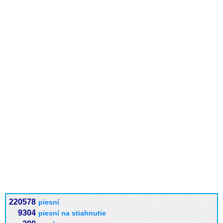
220578
piesní
9304
piesní na stiahnutie