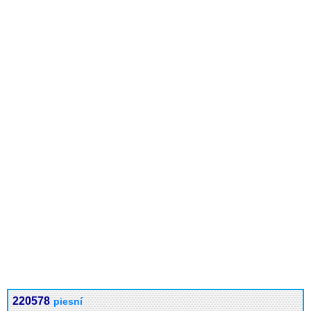
220578
piesní