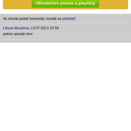
Užívateľove piesne a playlisty
Ak chcete pridať komentár, musíte sa
prihlásiť:
Libuse Boudova
,
13.07.2013 20:59
pekne spivate moc